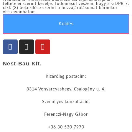
feltételei szerint kezelje. Tudomásul veszem, hogy a GDPR 7.
cikk (3) bekezdése szerint a hozzájárulásomat bármikor
visszavonhatom.
Küldés
Nest-Bau Kft.
Kizárólag postacím:
8314 Vonyarcvashegy, Csalogány u. 4.
Személyes konzultáció:
Ferenczi-Nagy Gábor
+36 30 530 7970