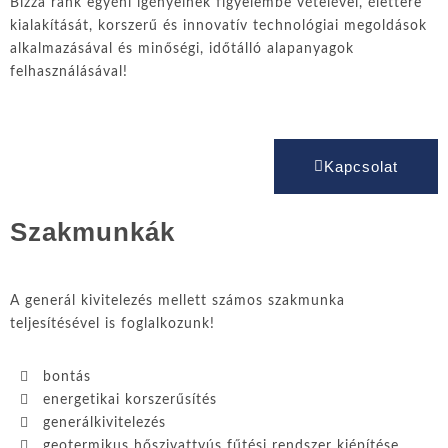
Bízza ránk egyéni igényeinek figyelembe vételével, élettere
kialakítását, korszerű és innovatív technológiai megoldások
alkalmazásával és minőségi, időtálló alapanyagok
felhasználásával!
Kapcsolat
Szakmunkák
A generál kivitelezés mellett számos szakmunka
teljesítésével is foglalkozunk!
bontás
energetikai korszerűsítés
generálkivitelezés
geotermikus hőszivattyús fűtési rendszer kiépítése