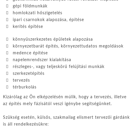
gépi földmunkák
homlokzati hőszigetelés
ipari csarnokok alapozása, építése
kerítés építése
könnyűszerkezetes épületek alapozása
környezetbarát építés, környezettudatos megoldások
medence építése
napelemrendszer kialakítása
részleges-, vagy teljeskörű felújítási munkák
szerkezetépítés
tervezés
térburkolás
Kizárólag az Ön elképzelésén múlik, hogy a tervezés, illetve
az építés mely fázisától veszi igénybe segítségünket.
Szükség esetén, külsős, szakmailag elismert tervezői gárdánk
is áll rendelkezésükre: