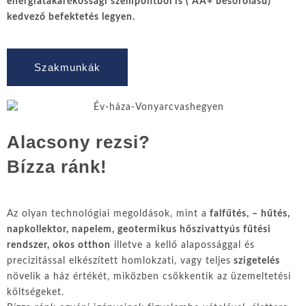
energiatakarékossági szempontból is ( AA+ besorolású)
kedvező befektetés legyen.
Szakmunkák
Alacsony rezsi?
Bízza ránk!
Az olyan technológiai megoldások, mint a
falfűtés, – hűtés,
napkollektor, napelem, geotermikus hőszivattyús fűtési
rendszer, okos otthon
illetve a kellő alapossággal és
precizitással elkészített homlokzati, vagy teljes
szigetelés
növelik a ház értékét, miközben csökkentik az üzemeltetési
költségeket.